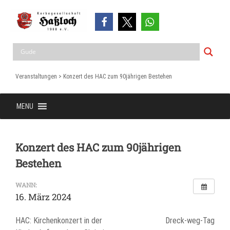
Skip
to
content
Kerbegesellschaft Haßloch 1988 e.V.
Haßloch – Hessen
Veranstaltungen
>
Konzert des HAC zum 90jährigen Bestehen
MENU
Konzert des HAC zum 90jährigen
Bestehen
WANN:
16. März 2024
Beitragsnavigation
HAC: Kirchenkonzert in der
Dreck-weg-Tag